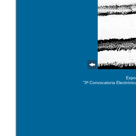
Expos
"3ª Convocatoria Electrón